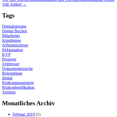
Alle Artikel →
Tags
Digitalisierung
Digital Buchen
Mitarbeiter
Kündigung
Arbeitsprozesse
Reklamation
KVP
Prozesse
Zeitfresser
Dokumentensuche
Belegablage
digital
Risikomanagement
Risikoidentifikation
Termine
Monatliches Archiv
Februar 2019
(1)