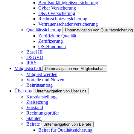
Berufsunfähigkeitsversicherung
Cyber Versicherung
D&O Versicherung
Rechtsschutzversicherung
Vertrauensschadenversicherung
Qualitätssicherung
Unternavigation von Qualitätssicherung
Zertifizierte Qualität
Zertifizerung
QS-Handbuch
Basel III
DSGVO
IFRS
Mitgliedschaft
Unternavigation von Mitgliedschaft
Mitglied werden
Vorteile und Nutzen
Beitrittsantrag
Über uns
Unternavigation von Über uns
Kurzdarstellung
Zielsetzung
Vorstand
Rechnungsprüfer
Statuten
Beiräte
Unternavigation von Beiräte
Beirat für Qualitätssicherung