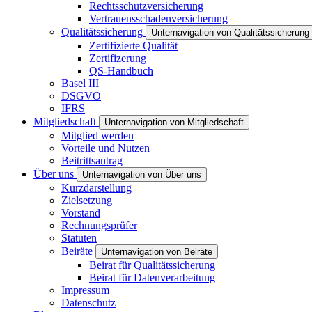
Rechtsschutzversicherung
Vertrauensschadenversicherung
Qualitätssicherung
Unternavigation von Qualitätssicherung
Zertifizierte Qualität
Zertifizerung
QS-Handbuch
Basel III
DSGVO
IFRS
Mitgliedschaft
Unternavigation von Mitgliedschaft
Mitglied werden
Vorteile und Nutzen
Beitrittsantrag
Über uns
Unternavigation von Über uns
Kurzdarstellung
Zielsetzung
Vorstand
Rechnungsprüfer
Statuten
Beiräte
Unternavigation von Beiräte
Beirat für Qualitätssicherung
Beirat für Datenverarbeitung
Impressum
Datenschutz