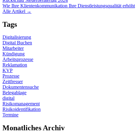
Rückschau Steuerberatertag 2024
Wie Ihre Klientenkommunikation Ihre Dienstleistungsqualität erhöht
Alle Artikel →
Tags
Digitalisierung
Digital Buchen
Mitarbeiter
Kündigung
Arbeitsprozesse
Reklamation
KVP
Prozesse
Zeitfresser
Dokumentensuche
Belegablage
digital
Risikomanagement
Risikoidentifikation
Termine
Monatliches Archiv